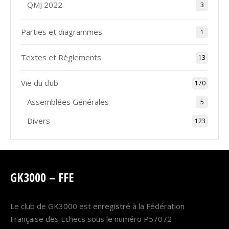
QMJ 2022
3
Parties et diagrammes
1
Textes et Règlements
13
Vie du club
170
Assemblées Générales
5
Divers
123
GK3000 – FFE
Le club de GK3000 est enregistré à la Fédération
Française des Echecs sous le numéro P57072