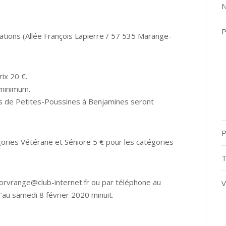
N
P
iations (Allée François Lapierre / 57 535 Marange-
rix 20 €.
 minimum.
es de Petites-Poussines à Benjamines seront
P
gories Vétérane et Séniore 5 € pour les catégories
T
.morvrange@club-internet.fr ou par téléphone au
V
au samedi 8 février 2020 minuit.