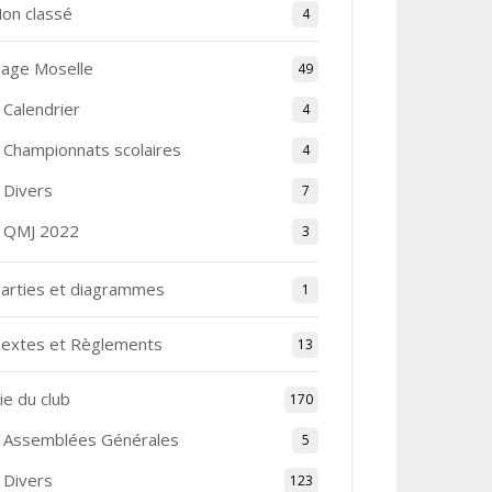
on classé
4
age Moselle
49
Calendrier
4
Championnats scolaires
4
Divers
7
QMJ 2022
3
arties et diagrammes
1
extes et Règlements
13
ie du club
170
Assemblées Générales
5
Divers
123