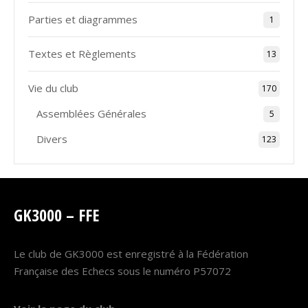
Parties et diagrammes
1
Textes et Règlements
13
Vie du club
170
Assemblées Générales
5
Divers
123
GK3000 – FFE
Le club de GK3000 est enregistré à la Fédération
Française des Echecs sous le numéro P57072