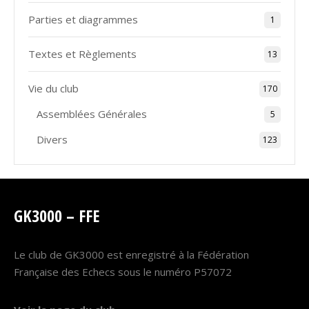
Parties et diagrammes
1
Textes et Règlements
13
Vie du club
170
Assemblées Générales
5
Divers
123
GK3000 – FFE
Le club de GK3000 est enregistré à la Fédération
Française des Echecs sous le numéro P57072