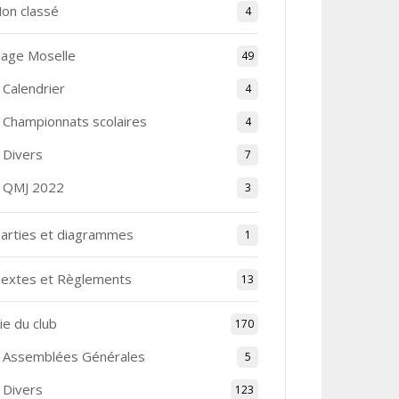
on classé
4
age Moselle
49
Calendrier
4
Championnats scolaires
4
Divers
7
QMJ 2022
3
arties et diagrammes
1
extes et Règlements
13
ie du club
170
Assemblées Générales
5
Divers
123