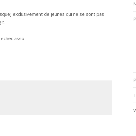
N
sque) exclusivement de jeunes qui ne se sont pas
P
ge.
 : echec asso
P
T
V