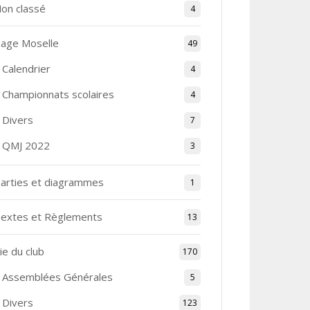
on classé
4
age Moselle
49
Calendrier
4
Championnats scolaires
4
Divers
7
QMJ 2022
3
arties et diagrammes
1
extes et Règlements
13
ie du club
170
Assemblées Générales
5
Divers
123