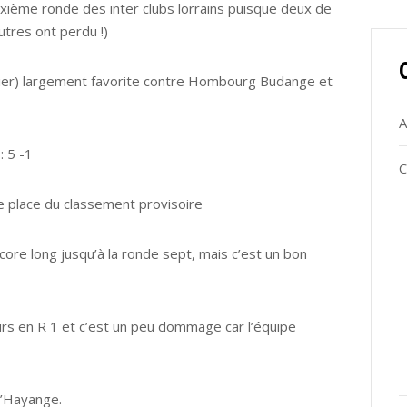
uxième ronde des inter clubs lorrains puisque deux de
tres ont perdu !)
apier) largement favorite contre Hombourg Budange et
A
: 5 -1
C
e place du classement provisoire
core long jusqu’à la ronde sept, mais c’est un bon
jours en R 1 et c’est un peu dommage car l’équipe
d’Hayange.