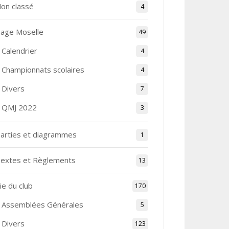
on classé
4
age Moselle
49
Calendrier
4
Championnats scolaires
4
Divers
7
QMJ 2022
3
arties et diagrammes
1
extes et Règlements
13
ie du club
170
Assemblées Générales
5
Divers
123