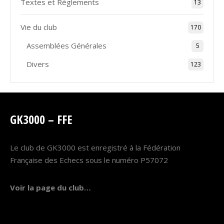
Textes et Règlements
13
Vie du club
170
Assemblées Générales
5
Divers
123
GK3000 – FFE
Le club de GK3000 est enregistré à la Fédération
Française des Echecs sous le numéro P57072
Voir la page du club…