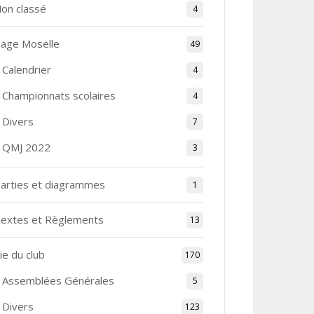
on classé
4
age Moselle
49
Calendrier
4
Championnats scolaires
4
Divers
7
QMJ 2022
3
arties et diagrammes
1
extes et Règlements
13
ie du club
170
Assemblées Générales
5
Divers
123