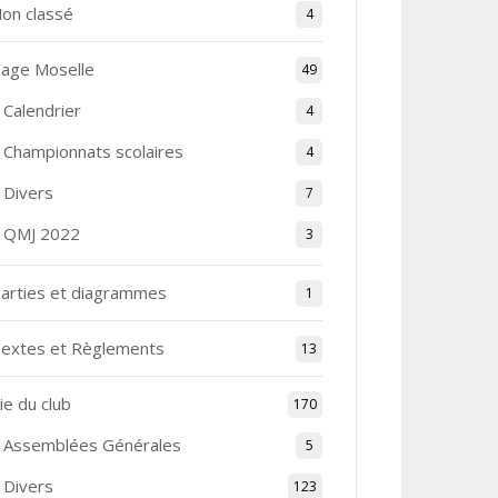
on classé
4
age Moselle
49
Calendrier
4
Championnats scolaires
4
Divers
7
QMJ 2022
3
arties et diagrammes
1
extes et Règlements
13
ie du club
170
Assemblées Générales
5
Divers
123