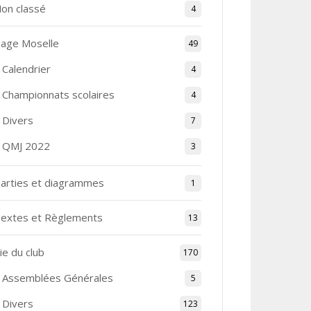
on classé
4
age Moselle
49
Calendrier
4
Championnats scolaires
4
Divers
7
QMJ 2022
3
arties et diagrammes
1
extes et Règlements
13
ie du club
170
Assemblées Générales
5
Divers
123