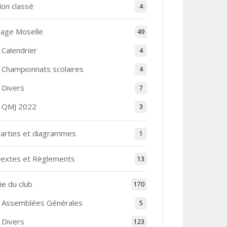
on classé
4
age Moselle
49
Calendrier
4
Championnats scolaires
4
Divers
7
QMJ 2022
3
arties et diagrammes
1
extes et Règlements
13
ie du club
170
Assemblées Générales
5
Divers
123