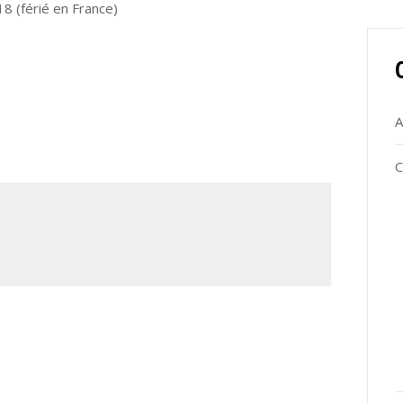
18 (férié en France)
A
C