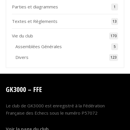
Parties et diagrammes
1
Textes et Règlements
13
Vie du club
170
Assemblées Générales
5
Divers
123
GK3000 – FFE
Le club de GK3000 est enregistré à la Fédération
Française des Echecs sous le numéro P57072
Voir la page du club…