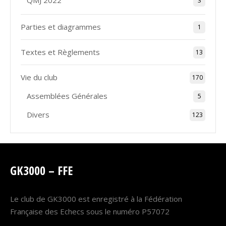
QMJ 2022
3
Parties et diagrammes
1
Textes et Règlements
13
Vie du club
170
Assemblées Générales
5
Divers
123
GK3000 – FFE
Le club de GK3000 est enregistré à la Fédération
Française des Echecs sous le numéro P57072