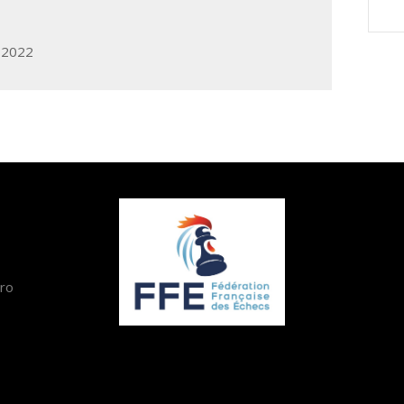
 2022
éro