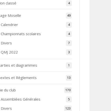
on classé
4
age Moselle
49
Calendrier
4
Championnats scolaires
4
Divers
7
QMJ 2022
3
arties et diagrammes
1
extes et Règlements
13
ie du club
170
Assemblées Générales
5
Divers
123