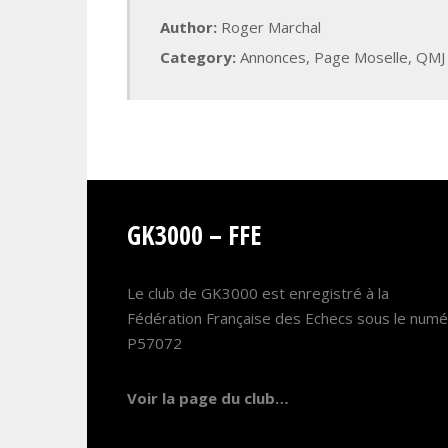
Author:
Roger Marchal
Category:
Annonces
,
Page Moselle
,
QMJ
GK3000 – FFE
Le club de GK3000 est enregistré à la
Fédération Française des Echecs sous le num
P57072
Voir la page du club…