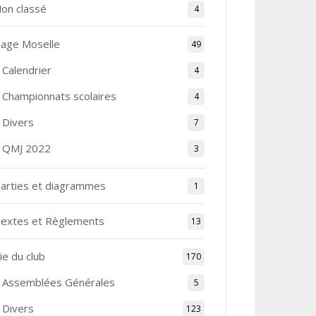
on classé
4
age Moselle
49
Calendrier
4
Championnats scolaires
4
Divers
7
QMJ 2022
3
arties et diagrammes
1
extes et Règlements
13
ie du club
170
Assemblées Générales
5
Divers
123