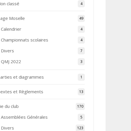
on classé
4
age Moselle
49
Calendrier
4
Championnats scolaires
4
Divers
7
QMJ 2022
3
arties et diagrammes
1
extes et Règlements
13
ie du club
170
Assemblées Générales
5
Divers
123