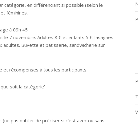
N
 catégorie, en différenciant si possible (selon le
et féminines.
P
tage à 09h 45.
 le 7 novembre: Adultes 8 € et enfants 5 €: lasagnes
x adultes. Buvette et patisserie, sandwicherie sur
 et récompenses à tous les participants.
P
lque soit la catégorie)
T
V
 (ne pas oublier de préciser si c’est avec ou sans