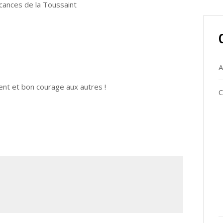
acances de la Toussaint
A
ent et bon courage aux autres !
C