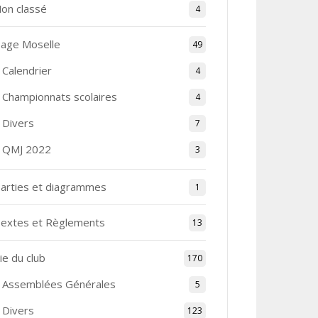
on classé
4
age Moselle
49
Calendrier
4
Championnats scolaires
4
Divers
7
QMJ 2022
3
arties et diagrammes
1
extes et Règlements
13
ie du club
170
Assemblées Générales
5
Divers
123