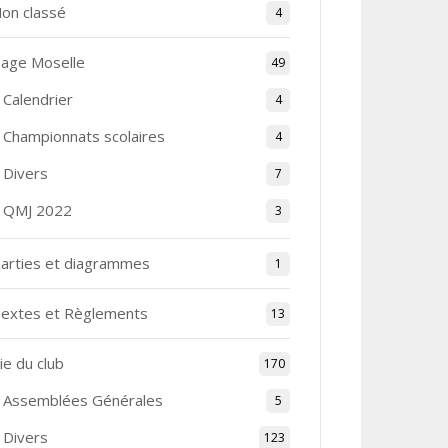
on classé
4
age Moselle
49
Calendrier
4
Championnats scolaires
4
Divers
7
QMJ 2022
3
arties et diagrammes
1
extes et Règlements
13
ie du club
170
Assemblées Générales
5
Divers
123