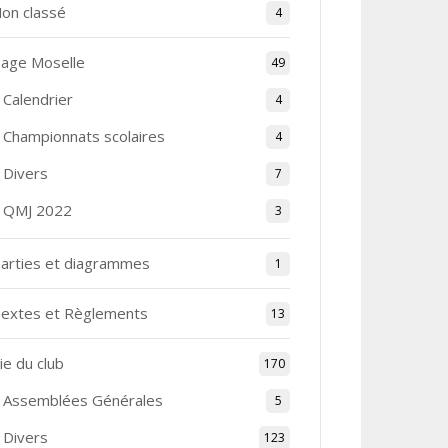
on classé
4
age Moselle
49
Calendrier
4
Championnats scolaires
4
Divers
7
QMJ 2022
3
arties et diagrammes
1
extes et Règlements
13
ie du club
170
Assemblées Générales
5
Divers
123