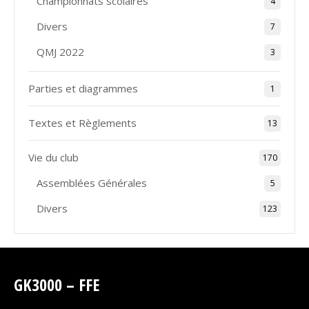
Championnats scolaires
4
Divers
7
QMJ 2022
3
Parties et diagrammes
1
Textes et Règlements
13
Vie du club
170
Assemblées Générales
5
Divers
123
GK3000 – FFE