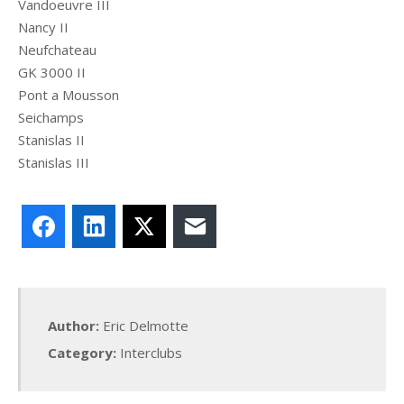
Vandoeuvre III
Nancy II
Neufchateau
GK 3000 II
Pont a Mousson
Seichamps
Stanislas II
Stanislas III
Facebook
LinkedIn
X
E-mail
Author:
Eric Delmotte
Category:
Interclubs