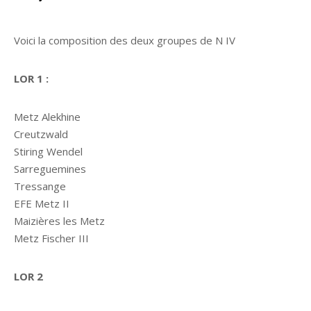
Voici la composition des deux groupes de N IV
LOR 1 :
Metz Alekhine
Creutzwald
Stiring Wendel
Sarreguemines
Tressange
EFE Metz II
Maizières les Metz
Metz Fischer III
LOR 2