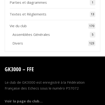
Parties et diagrammes
1
Textes et Règlements
13
Vie du club
170
Assemblées Générales
5
Divers
123
GK3000 – FFE
Le club de GK3000 est enregistré à la Fédération
Française des Echecs sous le numéro P57072
Voir la page du club…