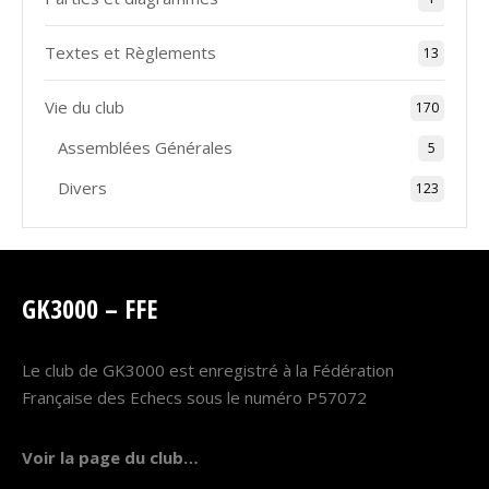
Textes et Règlements
13
Vie du club
170
Assemblées Générales
5
Divers
123
GK3000 – FFE
Le club de GK3000 est enregistré à la Fédération
Française des Echecs sous le numéro P57072
Voir la page du club…