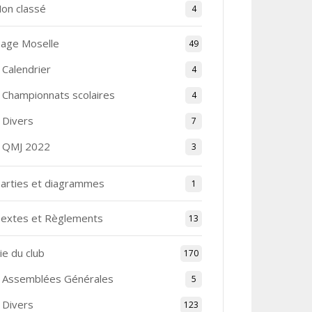
on classé
4
age Moselle
49
Calendrier
4
Championnats scolaires
4
Divers
7
QMJ 2022
3
arties et diagrammes
1
extes et Règlements
13
ie du club
170
Assemblées Générales
5
Divers
123