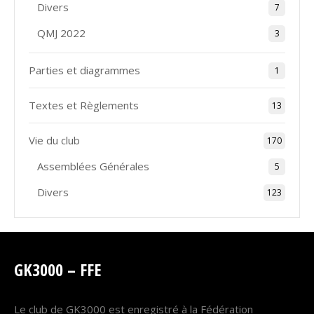
Divers
7
QMJ 2022
3
Parties et diagrammes
1
Textes et Règlements
13
Vie du club
170
Assemblées Générales
5
Divers
123
GK3000 – FFE
Le club de GK3000 est enregistré à la Fédération