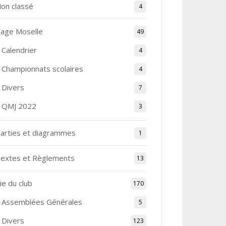
on classé
4
age Moselle
49
Calendrier
4
Championnats scolaires
4
Divers
7
QMJ 2022
3
arties et diagrammes
1
extes et Règlements
13
ie du club
170
Assemblées Générales
5
Divers
123