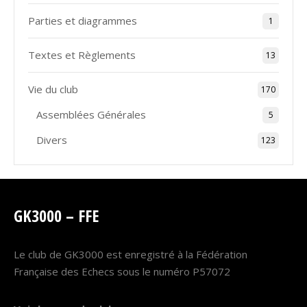
Parties et diagrammes
1
Textes et Règlements
13
Vie du club
170
Assemblées Générales
5
Divers
123
GK3000 – FFE
Le club de GK3000 est enregistré à la Fédération
Française des Echecs sous le numéro P57072