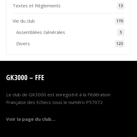
Textes et Règlements
13
Vie du club
170
Assemblées Générales
5
Divers
123
GK3000 – FFE
Le club de GK3000 est enregistré à la Fédération
Française des Echecs sous le numéro P57072
Voir la page du club…