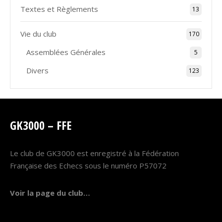
Textes et Règlements
13
Vie du club
170
Assemblées Générales
5
Divers
123
GK3000 – FFE
Le club de GK3000 est enregistré à la Fédération
Française des Echecs sous le numéro P57072
Voir la page du club…