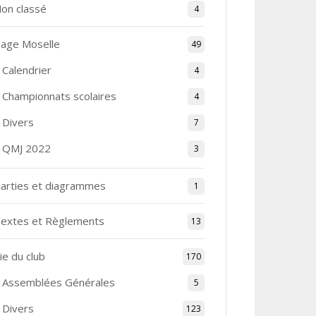
on classé
4
age Moselle
49
Calendrier
4
Championnats scolaires
4
Divers
7
QMJ 2022
3
arties et diagrammes
1
extes et Règlements
13
ie du club
170
Assemblées Générales
5
Divers
123