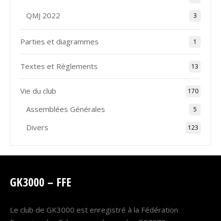
QMJ 2022
3
Parties et diagrammes
1
Textes et Règlements
13
Vie du club
170
Assemblées Générales
5
Divers
123
GK3000 – FFE
Le club de GK3000 est enregistré à la Fédération