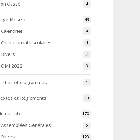
on classé
4
age Moselle
49
Calendrier
4
Championnats scolaires
4
Divers
7
QMJ 2022
3
arties et diagrammes
1
extes et Règlements
13
ie du club
170
Assemblées Générales
5
Divers
123