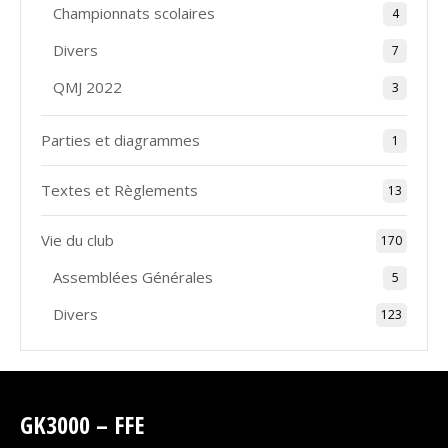
Championnats scolaires
4
Divers
7
QMJ 2022
3
Parties et diagrammes
1
Textes et Règlements
13
Vie du club
170
Assemblées Générales
5
Divers
123
GK3000 – FFE