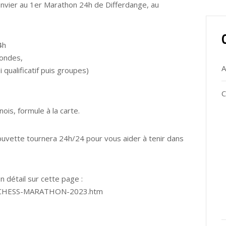
onvier au 1er Marathon 24h de Differdange, au
4h
rondes,
A
 qualificatif puis groupes)
C
ois, formule à la carte.
buvette tournera 24h/24 pour vous aider à tenir dans
 détail sur cette page :
4h-CHESS-MARATHON-2023.htm