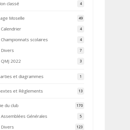
on classé
4
age Moselle
49
Calendrier
4
Championnats scolaires
4
Divers
7
QMJ 2022
3
arties et diagrammes
1
extes et Règlements
13
ie du club
170
Assemblées Générales
5
Divers
123