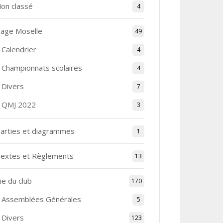
on classé
4
age Moselle
49
Calendrier
4
Championnats scolaires
4
Divers
7
QMJ 2022
3
arties et diagrammes
1
extes et Règlements
13
ie du club
170
Assemblées Générales
5
Divers
123