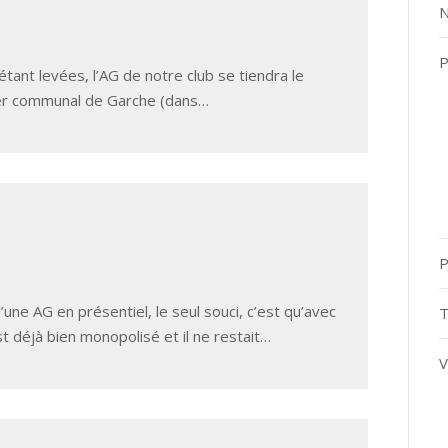
N
P
étant levées, l’AG de notre club se tiendra le
oyer communal de Garche (dans…
P
une AG en présentiel, le seul souci, c’est qu’avec
T
st déjà bien monopolisé et il ne restait…
V