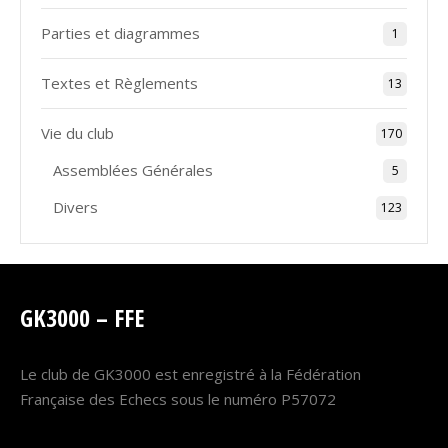
Parties et diagrammes
1
Textes et Règlements
13
Vie du club
170
Assemblées Générales
5
Divers
123
GK3000 – FFE
Le club de GK3000 est enregistré à la Fédération
Française des Echecs sous le numéro P57072