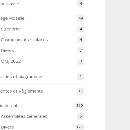
on classé
4
age Moselle
49
Calendrier
4
Championnats scolaires
4
Divers
7
QMJ 2022
3
arties et diagrammes
1
extes et Règlements
13
ie du club
170
Assemblées Générales
5
Divers
123