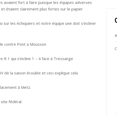
es avaient fort à faire puisque les équipes adverses
 et étaient clairement plus fortes sur le papier
 sur les échiquiers et notre équipe une doit s’incliner
A
ule contre Pont a Mousson
C
re R 1 qui s’incline 1 – 4 face à Tressange
 IV de la saison écoulée et ceci explique cela
éplacement à Metz.
site fédéral.