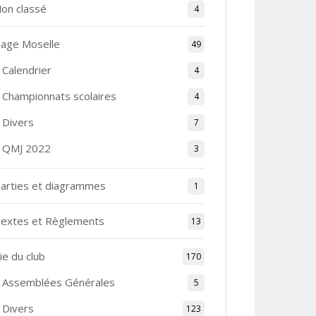
on classé
4
age Moselle
49
Calendrier
4
Championnats scolaires
4
Divers
7
QMJ 2022
3
arties et diagrammes
1
extes et Règlements
13
ie du club
170
Assemblées Générales
5
Divers
123