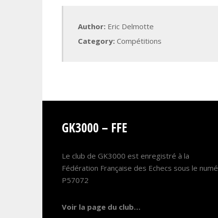
Author:
Eric Delmotte
Category:
Compétitions
GK3000 – FFE
Le club de GK3000 est enregistré à la
Fédération Française des Echecs sous le num
P57072
Voir la page du club…