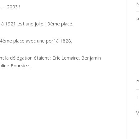
N
 …. 2003 !
P
à 1921 est une jolie 19ème place.
24ème place avec une perf à 1828.
 la délégation étaient : Eric Lemaire, Benjamin
oline Boursiez.
P
T
V