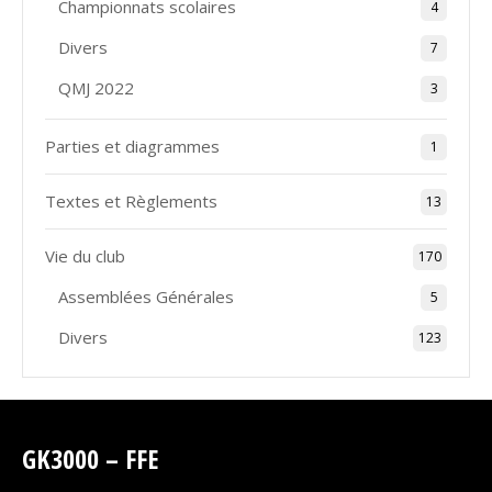
Championnats scolaires
4
Divers
7
QMJ 2022
3
Parties et diagrammes
1
Textes et Règlements
13
Vie du club
170
Assemblées Générales
5
Divers
123
GK3000 – FFE