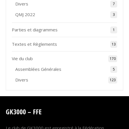
Divers
7
QMJ 2022
3
Parties et diagrammes
1
Textes et Règlements
13
Vie du club
170
Assemblées Générales
5
Divers
123
GK3000 – FFE
Le club de GK3000 est enregistré à la Fédération