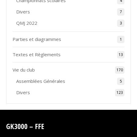
Championnats scolaires
4
Divers
7
QMJ 2022
3
Parties et diagrammes
1
Textes et Règlements
13
Vie du club
170
Assemblées Générales
5
Divers
123
GK3000 – FFE