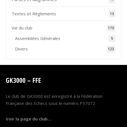
Textes et Règlements
13
Vie du club
170
Assemblées Générales
5
Divers
123
GK3000 – FFE
Le club de GK3000 est enregistré à la Fédération
Française des Echecs sous le numéro P57072
Voir la page du club…