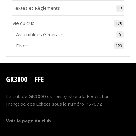
Textes et Règlements
13
Vie du club
170
Assemblées Générales
5
Divers
123
GK3000 – FFE
Le club de GK3000 est enregistré à la Fédération
Française des Echecs sous le numéro P57072
Voir la page du club…