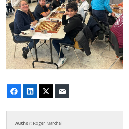
Facebook
LinkedIn
X
E-mail
Author:
Roger Marchal