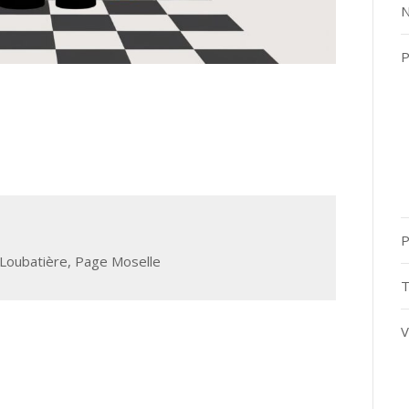
N
P
P
Loubatière
,
Page Moselle
T
V