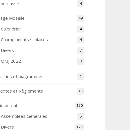
on classé
4
age Moselle
49
Calendrier
4
Championnats scolaires
4
Divers
7
QMJ 2022
3
arties et diagrammes
1
extes et Règlements
13
ie du club
170
Assemblées Générales
5
Divers
123