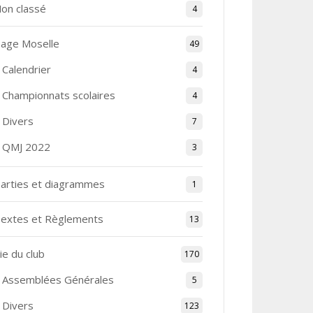
on classé
4
age Moselle
49
Calendrier
4
Championnats scolaires
4
Divers
7
QMJ 2022
3
arties et diagrammes
1
extes et Règlements
13
ie du club
170
Assemblées Générales
5
Divers
123