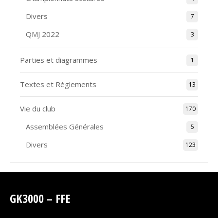
Divers
7
QMJ 2022
3
Parties et diagrammes
1
Textes et Règlements
13
Vie du club
170
Assemblées Générales
5
Divers
123
GK3000 – FFE