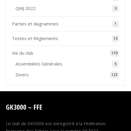
QMJ 2022
3
Parties et diagrammes
1
Textes et Règlements
13
Vie du club
170
Assemblées Générales
5
Divers
123
GK3000 – FFE
Le club de GK3000 est enregistré à la Fédération
Française des Echecs sous le numéro P57072