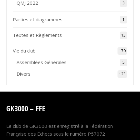
QMJ 2022
3
Parties et diagrammes
1
Textes et Règlements
13
Vie du club
170
Assemblées Générales
5
Divers
123
GK3000 – FFE
Le club de GK3000 est enregistré à la Fédération
Française des Echecs sous le numéro P57072