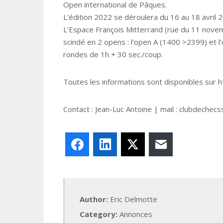
Open international de Pâques.
L’édition 2022 se déroulera du 16 au 18 avril 
L’Espace François Mitterrand (rue du 11 novemb
scindé en 2 opens : l’open A (1400 >2399) et l
rondes de 1h + 30 sec./coup.
Toutes les informations sont disponibles sur 
Contact : Jean-Luc Antoine | mail : clubdech
Facebook
LinkedIn
X
E-mail
Author:
Eric Delmotte
Category:
Annonces