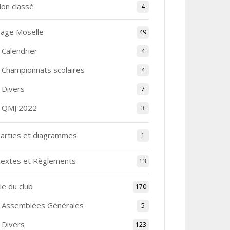
on classé
4
age Moselle
49
Calendrier
4
Championnats scolaires
4
Divers
7
QMJ 2022
3
arties et diagrammes
1
extes et Règlements
13
ie du club
170
Assemblées Générales
5
Divers
123