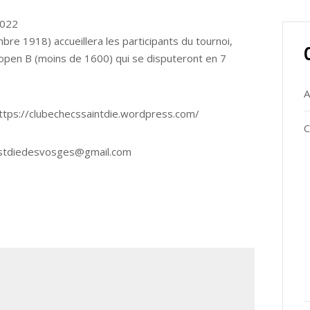
2022
re 1918) accueillera les participants du tournoi,
’open B (moins de 1600) qui se disputeront en 7
A
https://clubechecssaintdie.wordpress.com/
C
ecsstdiedesvosges@gmail.com